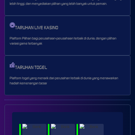
lebih tinggi, dan menyediakan pilihan yang lebih banyak untuk pemain.
TARUHAN LIVE KASINO
Platform Pilihan bagi perusahaan-perusahaan terbaik di dunia, dengan pilihan
variasi game terbanyak
TARUHAN TOGEL
Platform togel yang menarik dari perusahan terbaik di dunia yang menawarkan
hadiah kemenangan besar