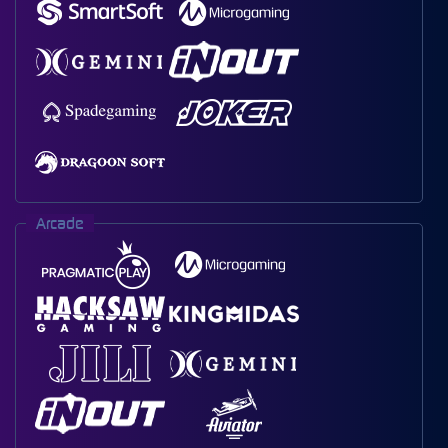
Arcade