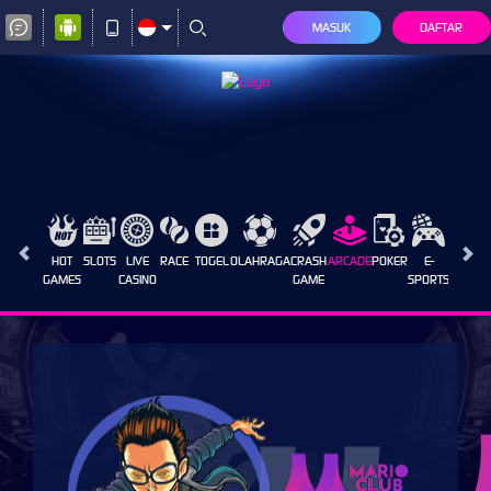
MASUK
DAFTAR
HOT
SLOTS
LIVE
RACE
TOGEL
OLAHRAGA
CRASH
ARCADE
POKER
E-
SABUN
GAMES
CASINO
GAME
SPORTS
AYAM