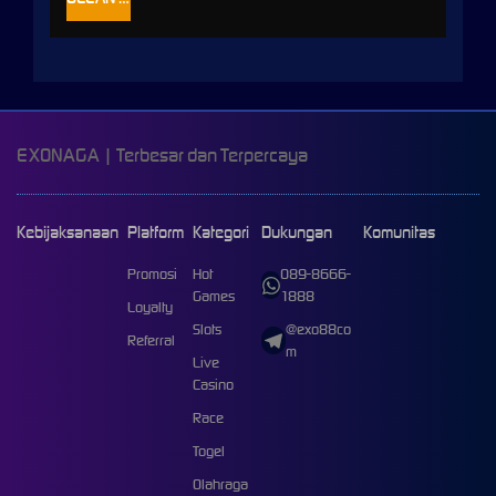
EXONAGA | Terbesar dan Terpercaya
Kebijaksanaan
Platform
Kategori
Dukungan
Komunitas
Promosi
Hot
089-8666-
Games
1888
Loyalty
Slots
@exo88co
Referral
m
Live
Casino
Race
Togel
Olahraga