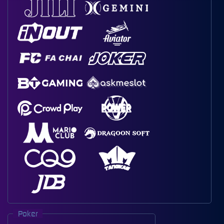
Poker