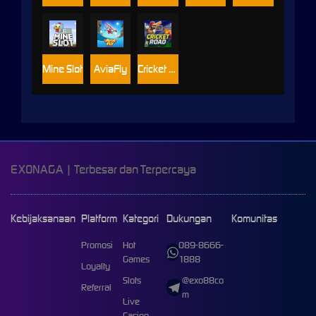
Mine Slot
AviaFly
Cricket Road
EXONAGA | Terbesar dan Terpercaya
Kebijaksanaan
Platform
Kategori
Dukungan
Komunitas
Promosi
Hot
089-8666-
Games
1888
Loyalty
Slots
@exo88co
Referral
m
Live
Casino