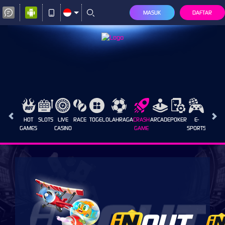
MASUK
DAFTAR
HOT
SLOTS
LIVE
RACE
TOGEL
OLAHRAGA
CRASH
ARCADE
POKER
E-
SABUN
GAMES
CASINO
GAME
SPORTS
AYAM