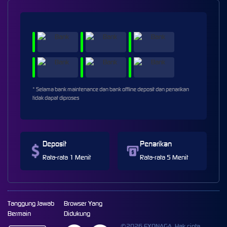
* Selama bank maintenance dan bank offline deposit dan penarikan
tidak dapat diproses
Deposit
Penarikan
Rata-rata 1 Menit
Rata-rata 5 Menit
Tanggung Jawab
Browser Yang
Bermain
Didukung
©2026 EXONAGA. Hak cipta