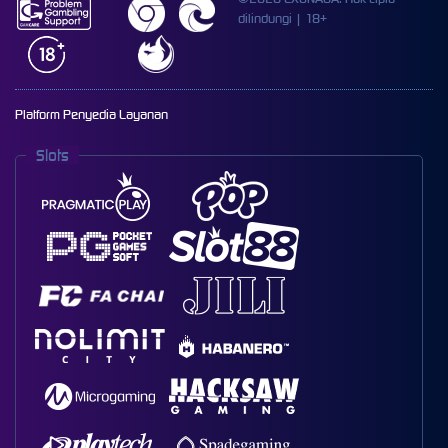
dilindungi | 18+
Platform Penyedia Layanan
Slots