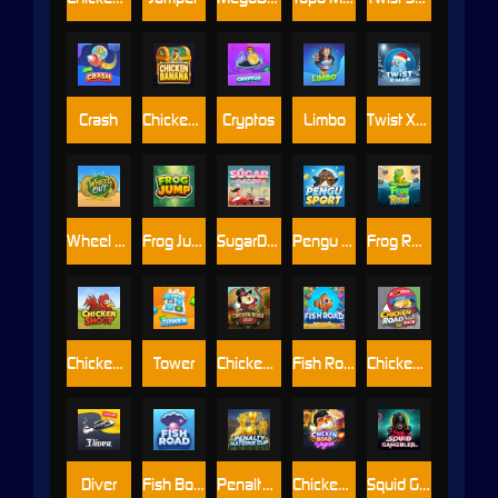
Crash
Chicken Banana
Cryptos
Limbo
Twist X-mas
Wheel Out
Frog Jump
SugarDaddy
Pengu Sport
Frog Road
Chicken Shoot
Tower
Chicken Road Gold
Fish Road
Chicken Road Race
Diver
Fish Boom
Penalty Nations Cup
Chicken Road Vegas
Squid Gamebler