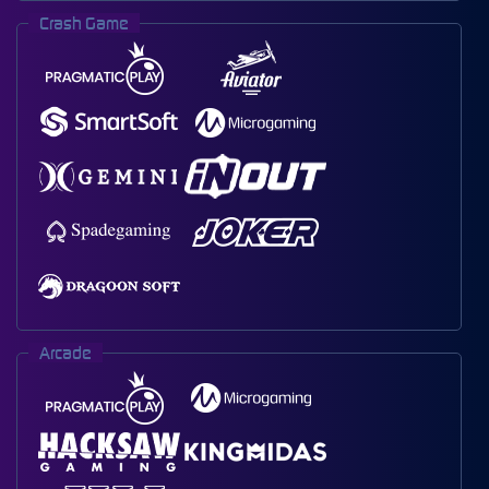
Crash Game
Arcade